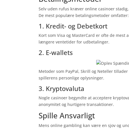
Selv uden rufus kræver online casinoer stadig,
De mest populære betalingsmetoder omfatter:
1. Kredit- og Debetkort
Kort som Visa og MasterCard er ofte de mest 
længere ventetider for udbetalinger.
2. E-wallets
Metoder som PayPal, Skrill og Neteller tillader
spillerens personlige oplysninger.
3. Kryptovaluta
Nogle casinoer begyndte at acceptere kryptova
anonymitet og hurtigere transaktioner.
Spille Ansvarligt
Mens online gambling kan være en sjov og underh