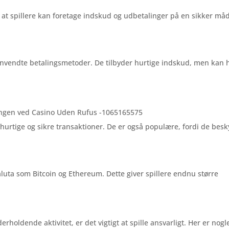
 at spillere kan foretage indskud og udbetalinger på en sikker må
anvendte betalingsmetoder. De tilbyder hurtige indskud, men kan 
 hurtige og sikre transaktioner. De er også populære, fordi de besk
luta som Bitcoin og Ethereum. Dette giver spillere endnu større
oldende aktivitet, er det vigtigt at spille ansvarligt. Her er nogl