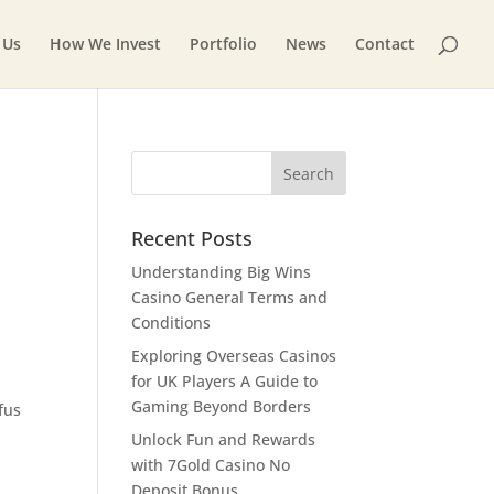
 Us
How We Invest
Portfolio
News
Contact
Recent Posts
Understanding Big Wins
Casino General Terms and
Conditions
Exploring Overseas Casinos
for UK Players A Guide to
Gaming Beyond Borders
fus
Unlock Fun and Rewards
with 7Gold Casino No
Deposit Bonus