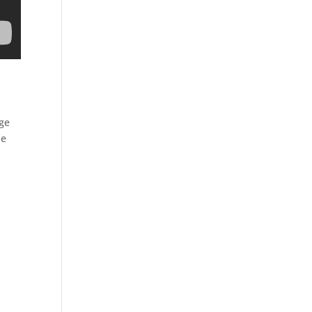
ige
ne
,