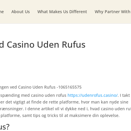
me
About Us
What Makes Us Different
Why Partner With
d Casino Uden Rufus
g spænding med casino uden rofus
https://udenrofus.casino/
. I takt
r det vigtigt at finde de rette platforme, hvor man kan nyde sine
nsninger. I denne artikel vil vi dykke ned i, hvad casino uden ru
platforme, samt tips og tricks til at maksimere din oplevelse.
us?