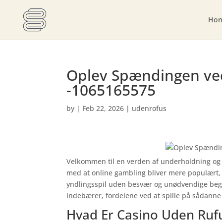
Ho
Oplev Spændingen ve
-1065165575
by
|
Feb 22, 2026
|
udenrofus
Velkommen til en verden af underholdning o
med at online gambling bliver mere populært, e
yndlingsspil uden besvær og unødvendige begræ
indebærer, fordelene ved at spille på sådanne 
Hvad Er Casino Uden Ruf