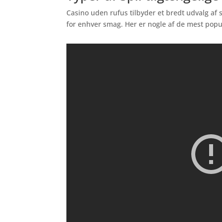
Casino uden rufus tilbyder et bredt udvalg af s
for enhver smag. Her er nogle af de mest popu