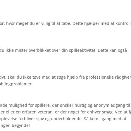
or, hvor meget du er villig til at tabe. Dette hjælper med at kontrol
du ikke mister overblikket over din spilleaktivitet. Dette kan også
ativt, skal du ikke tøve med at søge hjælp fra professionelle rådgive
amblingproblemer.
de mulighed for spillere, der ønsker hurtig og anonym adgang til
er eller en erfaren veteran, er der noget for enhver smag. Ved at f
n oplevelse forbliver sjov og underholdende. Så kom i gang med at
ingen begynde!